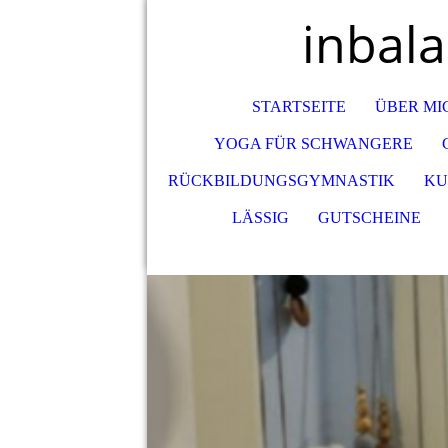
inbal
STARTSEITE
ÜBER MI
YOGA FÜR SCHWANGERE
RÜCKBILDUNGSGYMNASTIK
KU
LÄSSIG
GUTSCHEINE