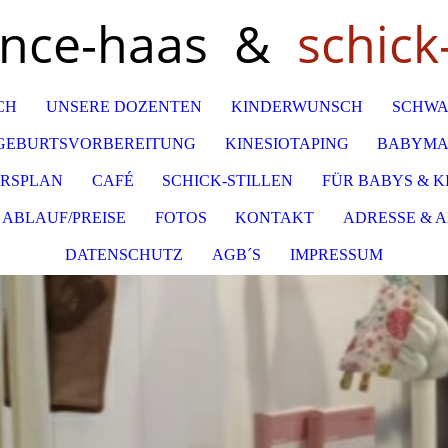
ance-haas &
schick-
CH
UNSERE DOZENTEN
KINDERWUNSCH
SCHWA
GEBURTSVORBEREITUNG
KINESIOTAPING
BABYMA
RSPLAN
CAFÉ
SCHICK-STILLEN
FÜR BABYS & K
ABLAUF/PREISE
FOTOS
KONTAKT
ADRESSE & 
DATENSCHUTZ
AGB´S
IMPRESSUM