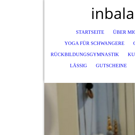
inbal
STARTSEITE
ÜBER MI
YOGA FÜR SCHWANGERE
RÜCKBILDUNGSGYMNASTIK
KU
LÄSSIG
GUTSCHEINE