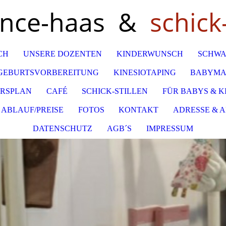
ance-haas &
schick-
CH
UNSERE DOZENTEN
KINDERWUNSCH
SCHWA
GEBURTSVORBEREITUNG
KINESIOTAPING
BABYMA
RSPLAN
CAFÉ
SCHICK-STILLEN
FÜR BABYS & K
ABLAUF/PREISE
FOTOS
KONTAKT
ADRESSE & 
DATENSCHUTZ
AGB´S
IMPRESSUM